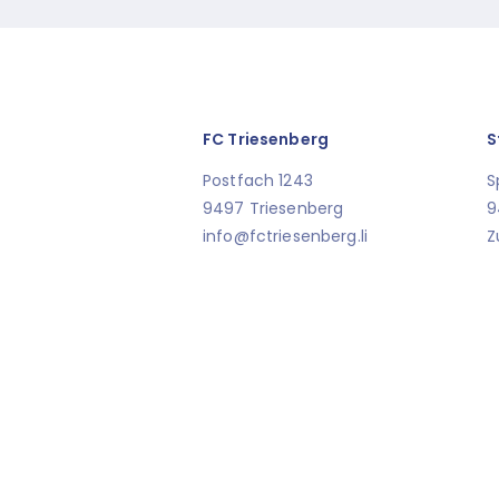
FC Triesenberg
S
Postfach 1243
S
9497 Triesenberg
9
info@fctriesenberg.li
Z