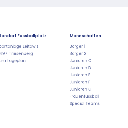
tandort Fussballplatz
Mannschaften
portanlage Leitawis
Bärger 1
497 Triesenberg
Bärger 2
um Lageplan
Junioren C
Junioren D
Junioren E
Junioren F
Junioren G
Frauenfussball
Special Teams