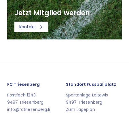
Jetzt Mitglied werden
Kontakt
FC Triesenberg
Standort Fussballplatz
Postfach 1243
Sportanlage Leitawis
9497 Triesenberg
9497 Triesenberg
info@fctriesenberg.li
Zum Lageplan