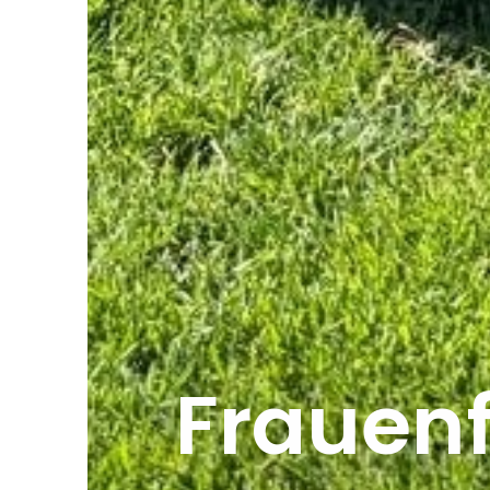
Frauenf