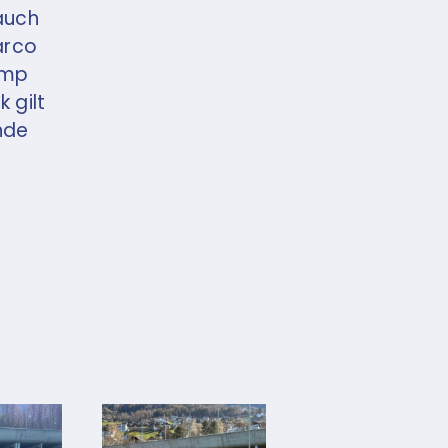
 auch
arco
amp
 gilt
nde