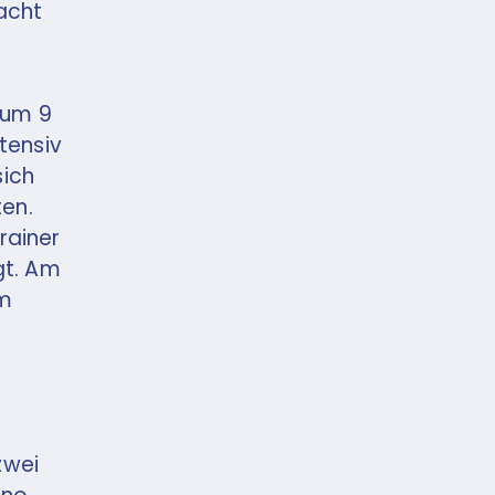
lacht
 um 9
tensiv
sich
ten.
rainer
gt. Am
um
zwei