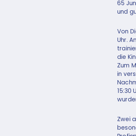
65 Jun
und g
Von Di
Uhr. A
traini
die Ki
Zum Mi
in ver
Nachmi
15:30 
wurde
Zwei a
besond