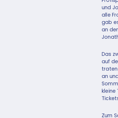
Profis
und Jo
alle F
gab es
an den
Jonath
Das zw
auf de
traten
an und
Sommer
kleine
Ticket
Zum Sc