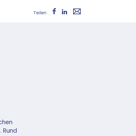
Teilen
schen
. Rund