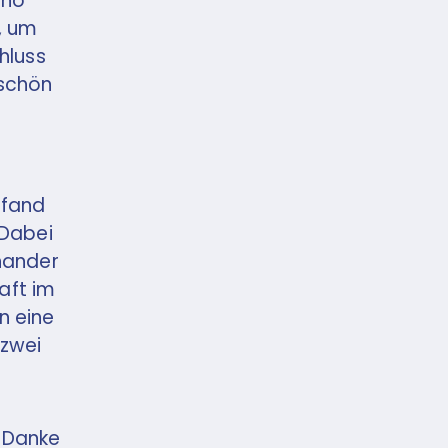
nno
, um
hluss
eschön
 fand
 Dabei
nander
aft im
n eine
 zwei
 Danke