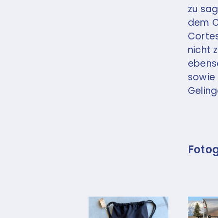
zu sag
dem O
Cortes
nicht 
ebenso
sowie 
Geling
Fotog